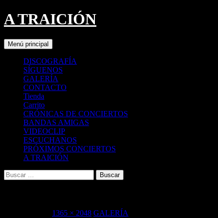
A TRAICIÓN
Buscar
Saltar
Menú principal
al
contenido
DISCOGRAFÍA
SÍGUENOS
GALERÍA
CONTACTO
Tienda
Carrito
CRÓNICAS DE CONCIERTOS
BANDAS AMIGAS
VIDEOCLIP
ESCUCHANOS
PRÓXIMOS CONCIERTOS
A TRAICIÓN
Buscar:
FB_IMG_1768578534574[1]
16 enero, 2026
1365 × 2048
GALERÍA