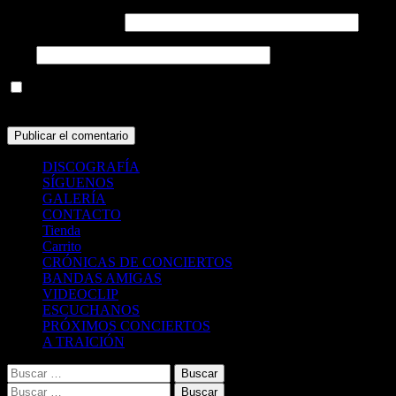
Correo electrónico
*
Web
Guarda mi nombre, correo electrónico y web en este navegador
para la próxima vez que comente.
DISCOGRAFÍA
SÍGUENOS
GALERÍA
CONTACTO
Tienda
Carrito
CRÓNICAS DE CONCIERTOS
BANDAS AMIGAS
VIDEOCLIP
ESCUCHANOS
PRÓXIMOS CONCIERTOS
A TRAICIÓN
Buscar:
Buscar: