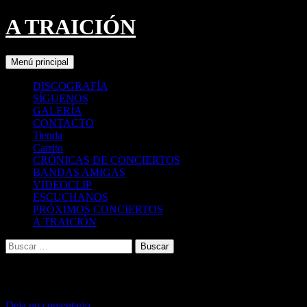
A TRAICIÓN
Buscar
Saltar
Menú principal
al
contenido
DISCOGRAFÍA
SÍGUENOS
GALERÍA
CONTACTO
Tienda
Carrito
CRÓNICAS DE CONCIERTOS
BANDAS AMIGAS
VIDEOCLIP
ESCUCHANOS
PRÓXIMOS CONCIERTOS
A TRAICIÓN
Buscar:
YA NO QUIERO TU AMOR
Deja un comentario