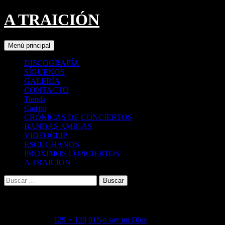
A TRAICIÓN
Buscar
Saltar
Menú principal
al
contenido
DISCOGRAFÍA
SÍGUENOS
GALERÍA
CONTACTO
Tienda
Carrito
CRÓNICAS DE CONCIERTOS
BANDAS AMIGAS
VIDEOCLIP
ESCUCHANOS
PRÓXIMOS CONCIERTOS
A TRAICIÓN
Buscar:
images
25 enero, 2016
129 × 129
01No soy un Dios