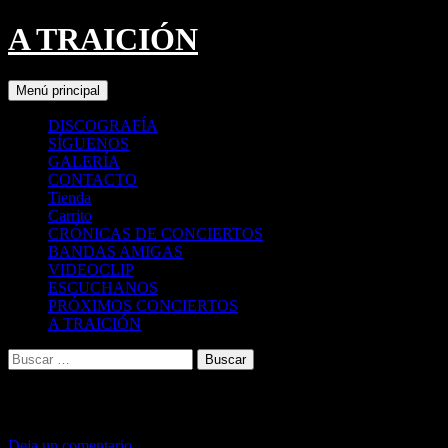
A TRAICIÓN
Buscar
Saltar
Menú principal
al
contenido
DISCOGRAFÍA
SÍGUENOS
GALERÍA
CONTACTO
Tienda
Carrito
CRÓNICAS DE CONCIERTOS
BANDAS AMIGAS
VIDEOCLIP
ESCUCHANOS
PRÓXIMOS CONCIERTOS
A TRAICIÓN
Buscar:
NO ESTA LOCA
Deja un comentario